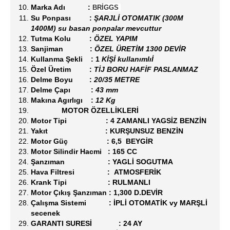
Marka Adı :
BRİGGS
Su Ponpası :
ŞARJLİ OTOMATIK (300M
1400M) su basan ponpalar mevcuttur
Tutma Kolu :
ÖZEL YAPIM
Sanjiman :
ÖZEL ÜRETİM 1300 DEVİR
Kullanma Şekli : 1
KİŞİ kullanımlıİ
Özel Üretim :
TİJ BORU HAFİF PASLANMAZ
Delme Boyu :
20/35 METRE
Delme Çapı :
43 mm
Makına Agırlıgı :
12 Kg
MOTOR ÖZELLİKLERİ
Motor Tipi :
4 ZAMANLI YAGSİZ BENZİN
Yakıt :
KURŞUNSUZ BENZİN
Motor Güç :
6,5 BEYGİR
Motor Silindir Hacmi :
165 CC
Şanzıman :
YAGLİ SOGUTMA
Hava Filtresi :
ATMOSFERİK
Krank Tipi :
RULMANLI
Motor Çıkış Şanzıman :
1,300 D.DEVİR
Çalışma Sistemi :
İPLİ OTOMATİK vy MARŞLİ
secenek
GARANTI SURESİ : 24 AY