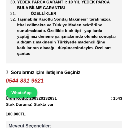
YEDEK PARCA GARANT İ: 10 YIL YEDEK PARCA
BULA BİLME GARANTISI
ÖZELLİKLER
Taşınabilir Karotlu Sondaj Makinesi” tarafımızca
ithal edilmekte ve Türkiye Maden sektörüne
sunulmaktadır. Özellikle blok tipi yapılarda
yaptığımız deneme çalışmalarında olumlu sonuçlar
aldığımız makinenin Türkiyede madenciliğine
katkılarının olacağı düşüncesindeyim. Özel sırt
çantas
Sorularınız içim iletişime Geçiniz
0544 831 9621
WhatsApp
Ürün Kodu:
200320132631
: 1543
Stok Durumu:
Stokta var
100.000TL
Mevcut Seçenekler: