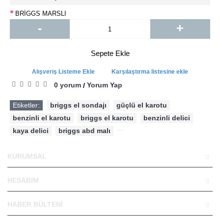
BRİGGS MARSLI
-
+
Sepete Ekle
Alışveriş Listeme Ekle
Karşılaştırma listesine ekle
0 yorum
Yorum Yap
/
Etiketler:
briggs el sondajı
,
güçlü el karotu
,
benzinli el karotu
,
briggs el karotu
,
benzinli delici
,
kaya delici
,
briggs abd malı
,
KURUMSAL
HESABIM
HABER BÜLTENI