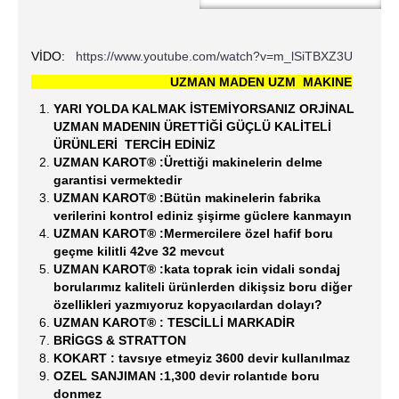
VİDO:
https://www.youtube.com/watch?v=m_lSiTBXZ3U
UZMAN MADEN UZM MAKINE
YARI YOLDA KALMAK İSTEMİYORSANIZ ORJİNAL
UZMAN MADENIN
ÜRETTİĞİ GÜÇLÜ KALİTELİ
ÜRÜNLERİ TERCİH EDİNİZ
UZMAN KAROT® :Ürettiği makinelerin delme
garantisi vermektedir
UZMAN KAROT® :Bütün makinelerin fabrika
verilerini kontrol ediniz şişirme güclere kanmayın
UZMAN KAROT® :Mermercilere özel hafif boru
geçme kilitli 42ve 32 mevcut
UZMAN KAROT® :kata toprak icin vidali sondaj
borularımız kaliteli ürünlerden dikişsiz boru diğer
özellikleri yazmıyoruz kopyacılardan dolayı?
UZMAN KAROT® : TESCİLLİ MARKADİR
BRİGGS & STRATTON
KOKART : tavsıye etmeyiz 3600 devir kullanılmaz
OZEL SANJIMAN :1,300 devir rolantıde boru
donmez