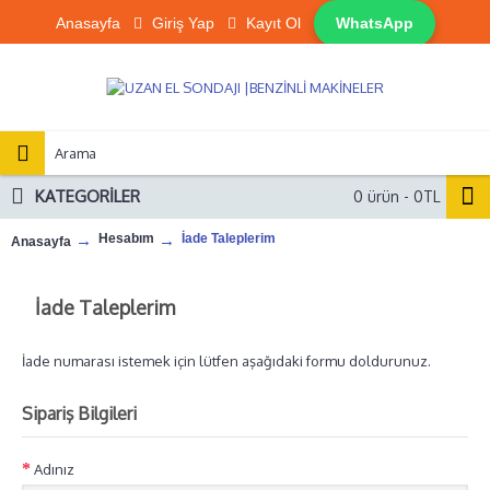
Anasayfa
Giriş Yap
Kayıt Ol
WhatsApp
KATEGORILER
0 ürün - 0TL
Hesabım
İade Taleplerim
Anasayfa
İade Taleplerim
İade numarası istemek için lütfen aşağıdaki formu doldurunuz.
Sipariş Bilgileri
Adınız