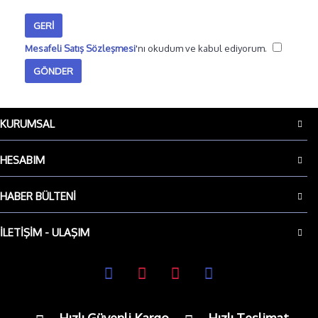
GERI
Mesafeli Satış Sözleşmesi
'nı okudum ve kabul ediyorum.
KURUMSAL
HESABIM
HABER BÜLTENI
İLETIŞIM - ULAŞIM