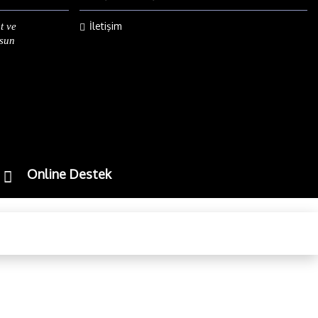
İletişim
t ve
lsun
Online Destek