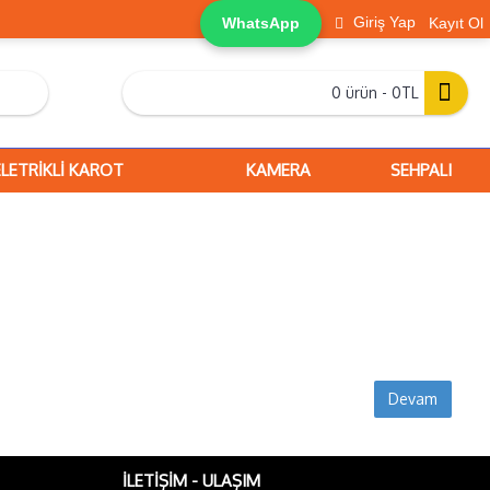
Giriş Yap
WhatsApp
Kayıt Ol
0 ürün - 0TL
ELETRİKLİ KAROT
KAMERA
SEHPALI
Devam
İLETIŞIM - ULAŞIM