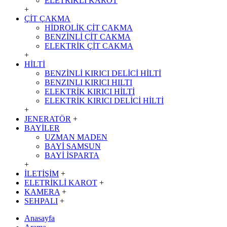
ELETRİKLİ KAROT
+
ÇİT ÇAKMA
HİDROLİK ÇİT ÇAKMA
BENZİNLİ ÇİT CAKMA
ELEKTRİK ÇİT CAKMA
+
HİLTİ
BENZİNLİ KIRICI DELİCİ HİLTİ
BENZINLI KIRICI HILTI
ELEKTRİK KIRICI HİLTİ
ELEKTRİK KIRICI DELİCİ HİLTİ
+
JENERATÖR
+
BAYİLER
UZMAN MADEN
BAYİ SAMSUN
BAYİ İSPARTA
+
İLETİŞİM
+
ELETRİKLİ KAROT
+
KAMERA
+
SEHPALI
+
Anasayfa