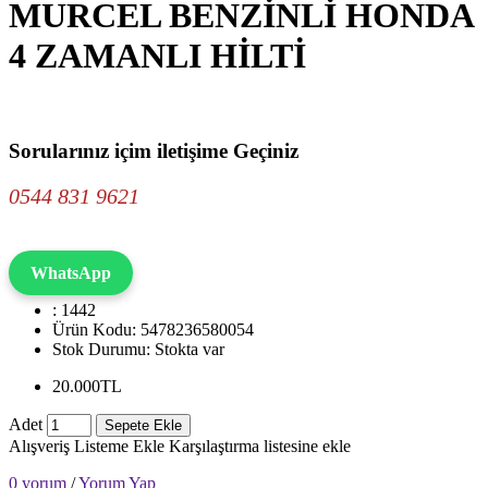
MURCEL BENZİNLİ HONDA
4 ZAMANLI HİLTİ
Sorularınız içim iletişime Geçiniz
0544 831 9621
WhatsApp
: 1442
Ürün Kodu:
5478236580054
Stok Durumu:
Stokta var
20.000TL
Adet
Sepete Ekle
Alışveriş Listeme Ekle
Karşılaştırma listesine ekle
0 yorum
/
Yorum Yap