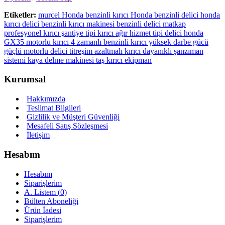
Etiketler:
murcel Honda benzinli kırıcı Honda benzinli delici honda
kırıcı delici benzinli kırıcı makinesi benzinli delici matkap
profesyonel kırıcı şantiye tipi kırıcı ağır hizmet tipi delici honda
GX35 motorlu kırıcı 4 zamanlı benzinli kırıcı yüksek darbe gücü
güçlü motorlu delici titreşim azaltmalı kırıcı dayanıklı şanzıman
sistemi kaya delme makinesi taş kırıcı ekipman
Kurumsal
Hakkımızda
Teslimat Bilgileri
Gizlilik ve Müşteri Güvenliği
Mesafeli Satış Sözleşmesi
İletişim
Hesabım
Hesabım
Siparişlerim
A. Listem (
0
)
Bülten Aboneliği
Ürün İadesi
Siparişlerim