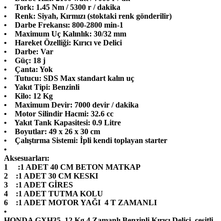
• Tork: 1.45 Nm / 5300 r / dakika
• Renk: Siyah, Kırmızı (stoktaki renk gönderilir)
• Darbe Frekansı: 800-2800 min-1
• Maximum Uç Kalınlık: 30/32 mm
• Hareket Özelliği: Kırıcı ve Delici
• Darbe: Var
• Güç: 18 j
• Çanta: Yok
• Tutucu: SDS Max standart kalın uç
• Yakıt Tipi: Benzinli
• Kilo: 12 Kg
• Maximum Devir: 7000 devir / dakika
• Motor Silindir Hacmi: 32.6 cc
• Yakıt Tank Kapasitesi: 0.9 Litre
• Boyutlar: 49 x 26 x 30 cm
• Çalıştırma Sistemi: İpli kendi toplayan starter
•
Aksesuarları:
1 :1 ADET 40 CM BETON MATKAP
2 :1 ADET 30 CM KESKI
3 :1 ADET GİRES
4 :1 ADET TUTMA KOLU
6 :1 ADET MOTOR YAĞI 4 T ZAMANLI
•
HONDA GXH35 12 Kg 4 Zamanlı Benzinli Kırıcı Delici, çeşitli