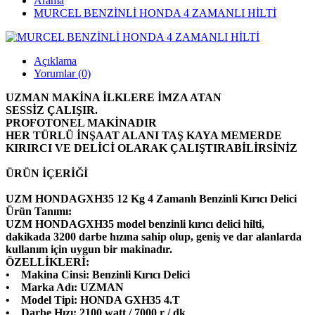
Arama
MURCEL BENZİNLİ HONDA 4 ZAMANLI HİLTİ
Açıklama
Yorumlar (0)
UZMAN MAKİNA İLKLERE İMZA ATAN
SESSİZ ÇALIŞIR.
PROFOTONEL MAKİNADIR
HER TÜRLÜ İNŞAAT ALANI TAŞ KAYA MEMERDE
KIRIRCI VE DELİCİ OLARAK ÇALIŞTIRABİLİRSİNİZ
ÜRÜN İÇERİĞİ
UZM HONDAGXH35 12 Kg 4 Zamanlı Benzinli Kırıcı Delici
Ürün Tanımı:
UZM HONDAGXH35 model benzinli kırıcı delici hilti,
dakikada 3200 darbe hızına sahip olup, geniş ve dar alanlarda
kullanım için uygun bir makinadır.
ÖZELLİKLERİ:
• Makina Cinsi: Benzinli Kırıcı Delici
• Marka Adı: UZMAN
• Model Tipi: HONDA GXH35 4.T
• Darbe Hızı: 2100 watt / 7000 r / dk