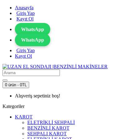
Anasayfa
Giriş Yap
Kayıt Ol
WhatsApp
WhatsApp
Giriş Yap
Kayıt Ol
0 ürün - 0TL
Alışveriş sepetiniz boş!
Kategoriler
KAROT
ELETRİKLİ SEHPALİ
BENZİNLİ KAROT
SEHPALI KAROT