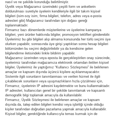
nasıl ve ne şekilde korunduğu belirtilmiştir.
Üyelik veya Mağazamız üzerindeki çeşitli form ve anketlerin
doldurulması suretiyle üyelerin kendileriyle ilgili bir takım kişisel
bilgileri (isim-soy isim, firma bilgileri, telefon, adres veya e-posta
adresleri gibi) Mağazamız tarafından işin doğası gereği
toplanmaktadır.
Firmamız bazı dönemlerde müşterilerine ve üyelerine kampanya
bilgileri, yeni ürünler hakkında bilgiler, promosyon teklifleri gönderebilir.
Üyelerimiz bu gibi bilgileri alıp almama konusunda her türlü seçimi üye
olurken yapabilir, sonrasında üye girişi yaptıktan sonra hesap bilgileri
bölümünden bu seçimi değiştirilebilir ya da kendisine gelen
bilgilendirme iletisindeki linkle bildirim yapabilir.
Mağazamız üzerinden veya eposta ile gerçekleştirilen onay sürecinde,
üyelerimiz tarafından mağazamıza elektronik ortamdan iletilen kişisel
bilgiler, Üyelerimiz ile yaptığımız “Kullanıcı Sözleşmesi” ile belirlenen
amaçlar ve kapsam dışında üçüncü kişilere açıklanmayacaktır.
Sistemle ilgili sorunların tanımlanması ve verilen hizmet ile ilgili
çıkabilecek sorunların veya uyuşmazlıkların hızla çözülmesi için,
Firmamız, üyelerinin IP adresini kaydetmekte ve bunu kullanmaktadır.
IP adresleri, kullanıcıları genel bir şekilde tanımlamak ve kapsamlı
demografik bilgi toplamak amacıyla da kullanılabilir.
Firmamız, Üyelik Sözleşmesi ile belirlenen amaçlar ve kapsam
dışında da, talep edilen bilgileri kendisi veya işbirliği içinde olduğu
kişiler tarafından doğrudan pazarlama yapmak amacıyla kullanabilir.
Kişisel bilgiler, gerektiğinde kullanıcıyla temas kurmak için de