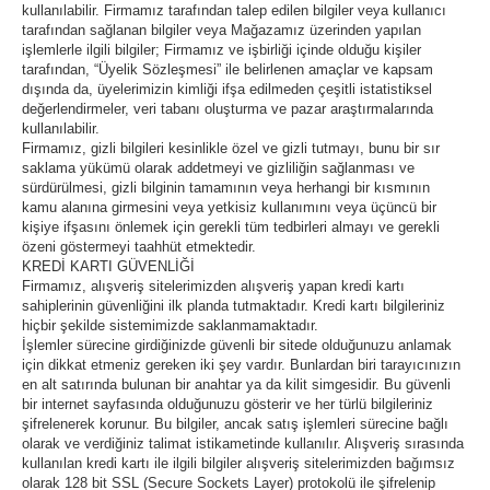
kullanılabilir. Firmamız tarafından talep edilen bilgiler veya kullanıcı
tarafından sağlanan bilgiler veya Mağazamız üzerinden yapılan
işlemlerle ilgili bilgiler; Firmamız ve işbirliği içinde olduğu kişiler
tarafından, “Üyelik Sözleşmesi” ile belirlenen amaçlar ve kapsam
dışında da, üyelerimizin kimliği ifşa edilmeden çeşitli istatistiksel
değerlendirmeler, veri tabanı oluşturma ve pazar araştırmalarında
kullanılabilir.
Firmamız, gizli bilgileri kesinlikle özel ve gizli tutmayı, bunu bir sır
saklama yükümü olarak addetmeyi ve gizliliğin sağlanması ve
sürdürülmesi, gizli bilginin tamamının veya herhangi bir kısmının
kamu alanına girmesini veya yetkisiz kullanımını veya üçüncü bir
kişiye ifşasını önlemek için gerekli tüm tedbirleri almayı ve gerekli
özeni göstermeyi taahhüt etmektedir.
KREDİ KARTI GÜVENLİĞİ
Firmamız, alışveriş sitelerimizden alışveriş yapan kredi kartı
sahiplerinin güvenliğini ilk planda tutmaktadır. Kredi kartı bilgileriniz
hiçbir şekilde sistemimizde saklanmamaktadır.
İşlemler sürecine girdiğinizde güvenli bir sitede olduğunuzu anlamak
için dikkat etmeniz gereken iki şey vardır. Bunlardan biri tarayıcınızın
en alt satırında bulunan bir anahtar ya da kilit simgesidir. Bu güvenli
bir internet sayfasında olduğunuzu gösterir ve her türlü bilgileriniz
şifrelenerek korunur. Bu bilgiler, ancak satış işlemleri sürecine bağlı
olarak ve verdiğiniz talimat istikametinde kullanılır. Alışveriş sırasında
kullanılan kredi kartı ile ilgili bilgiler alışveriş sitelerimizden bağımsız
olarak 128 bit SSL (Secure Sockets Layer) protokolü ile şifrelenip