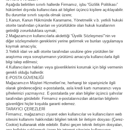
Aşağıda belirtilen sınırlı hallerde Firmamız, işbu “Gizlilik Politikası”
hükümleri dışında kullanıcılara ait bilgileri üçüncü kişilere açıklayabilir.
Bu durumlar sınırlı sayıda olmak üzere;
1.Kanun, Kanun Hükmünde Kararname, Yönetmelik v.b. yetkili hukuki
otorite tarafından çıkarılan ve yürürlülükte olan hukuk kurallarının
getirdiği zorunluluklara uymak;
2.Mağazamızın kullanıcılarla akdettiği “Üyelik Sözleşmesi”‘nin ve
diğer sözleşmelerin gereklerini yerine getirmek ve bunları uygulamaya
koymak amacıyla;
3.Yetkili idari ve adli otorite tarafından usulüne göre yürütülen bir
araştırma veya soruşturmanın yürütümü amacıyla kullanıcılarla ilgili
bilgi talep edilmesi;
4.Kullanıcıların hakları veya güvenliklerini korumak için bilgi vermenin
gerekli olduğu hallerdir.
E-POSTA GÜVENLİĞİ
Mağazamızın Müşteri Hizmetleri’ne, herhangi bir siparişinizle ilgili
olarak göndereceğiniz e-postalarda, asla kredi kartı numaranızı veya
şifrelerinizi yazmayınız. E-postalarda yer alan bilgiler üçüncü şahıslar
tarafından görülebilir. Firmamız e-postalarınızdan aktarılan bilgilerin
güvenliğini hiçbir koşulda garanti edemez.
TARAYICI ÇEREZLERİ
Firmamız, mağazamızı ziyaret eden kullanıcılar ve kullanıcıların web
sitesini kullanımı hakkındaki bilgileri teknik bir iletişim dosyası (Çerez-
Cookie) kullanarak elde edebilir. Bahsi geçen teknik iletişim dosyaları,
ana bellekte saklanmak üzere bir internet sitesinin kullanıcının