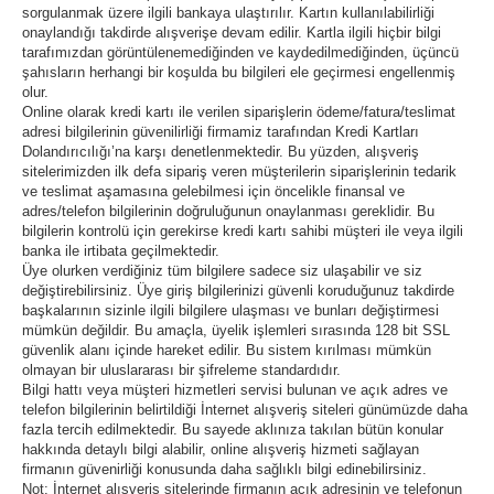
sorgulanmak üzere ilgili bankaya ulaştırılır. Kartın kullanılabilirliği
onaylandığı takdirde alışverişe devam edilir. Kartla ilgili hiçbir bilgi
tarafımızdan görüntülenemediğinden ve kaydedilmediğinden, üçüncü
şahısların herhangi bir koşulda bu bilgileri ele geçirmesi engellenmiş
olur.
Online olarak kredi kartı ile verilen siparişlerin ödeme/fatura/teslimat
adresi bilgilerinin güvenilirliği firmamiz tarafından Kredi Kartları
Dolandırıcılığı’na karşı denetlenmektedir. Bu yüzden, alışveriş
sitelerimizden ilk defa sipariş veren müşterilerin siparişlerinin tedarik
ve teslimat aşamasına gelebilmesi için öncelikle finansal ve
adres/telefon bilgilerinin doğruluğunun onaylanması gereklidir. Bu
bilgilerin kontrolü için gerekirse kredi kartı sahibi müşteri ile veya ilgili
banka ile irtibata geçilmektedir.
Üye olurken verdiğiniz tüm bilgilere sadece siz ulaşabilir ve siz
değiştirebilirsiniz. Üye giriş bilgilerinizi güvenli koruduğunuz takdirde
başkalarının sizinle ilgili bilgilere ulaşması ve bunları değiştirmesi
mümkün değildir. Bu amaçla, üyelik işlemleri sırasında 128 bit SSL
güvenlik alanı içinde hareket edilir. Bu sistem kırılması mümkün
olmayan bir uluslararası bir şifreleme standardıdır.
Bilgi hattı veya müşteri hizmetleri servisi bulunan ve açık adres ve
telefon bilgilerinin belirtildiği İnternet alışveriş siteleri günümüzde daha
fazla tercih edilmektedir. Bu sayede aklınıza takılan bütün konular
hakkında detaylı bilgi alabilir, online alışveriş hizmeti sağlayan
firmanın güvenirliği konusunda daha sağlıklı bilgi edinebilirsiniz.
Not: İnternet alışveriş sitelerinde firmanın açık adresinin ve telefonun