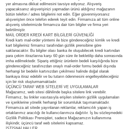
yer almasına dikkat edilmesini tavsiye ediyoruz. Alışveriş
yapacaksanız alışverişinizi yapmadan ürünü aldığınız mağazanın
bütün telefon / adres bilgilerini not edin. Eğer güvenmiyorsanız
alışverişten önce telefon ederek teyit edin. Firmamıza ait tüm online
alışveriş sitelerimizde firmamıza dair tüm bilgiler ve firma yeri
belirtilmiştir.
MAİL ORDER KREDİ KART BİLGİLERİ GÜVENLİĞİ
Kredi kartı mail-order yöntemi ile bize göndereceğiniz kimlik ve kredi
kart bilgileriniz firmamız tarafından gizlilik prensibine göre
saklanacaktır. Bu bilgiler olası banka ile oluşubilecek kredi kartından
para çekim itirazlarına karşı 60 gün süre ile bekletilip daha sonrasında
imha edilmektedir. Sipariş ettiğiniz ürünlerin bedeli karşılığında bize
göndereceğiniz tarafınızdan onaylı mail-order formu bedeli dışında
herhangi bir bedelin kartınızdan çekilmesi halinde doğal olarak
bankaya itiraz edebilir ve bu tutarın ödenmesini engelleyebileceğiniz
için bir risk oluşturmamaktadır.
ÜÇÜNCÜ TARAF WEB SİTELERİ VE UYGULAMALAR
Mağazamız, web sitesi dâhilinde başka sitelere link verebilir.
Firmamız, bu linkler vasıtasıyla erişilen sitelerin gizlilik uygulamaları
ve içeriklerine yönelik herhangi bir sorumluluk taşımamaktadır.
Firmamıza ait sitede yayınlanan reklamlar, reklamcılık yapan iş
ortaklarımız aracılığı ile kullanıcılarımıza dağıtılır. İş bu sözleşmedeki
Gizlilik Politikası Prensipleri, sadece Mağazamızın kullanımına
ilişkindir, üçüncü taraf web sitelerini kapsamaz.
İSTİSNAİ HALLER