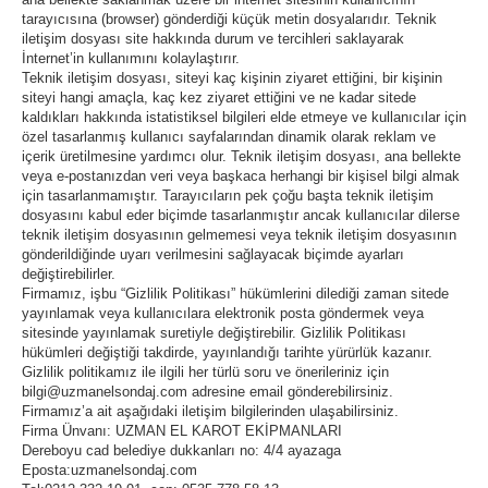
tarayıcısına (browser) gönderdiği küçük metin dosyalarıdır. Teknik
iletişim dosyası site hakkında durum ve tercihleri saklayarak
İnternet’in kullanımını kolaylaştırır.
Teknik iletişim dosyası, siteyi kaç kişinin ziyaret ettiğini, bir kişinin
siteyi hangi amaçla, kaç kez ziyaret ettiğini ve ne kadar sitede
kaldıkları hakkında istatistiksel bilgileri elde etmeye ve kullanıcılar için
özel tasarlanmış kullanıcı sayfalarından dinamik olarak reklam ve
içerik üretilmesine yardımcı olur. Teknik iletişim dosyası, ana bellekte
veya e-postanızdan veri veya başkaca herhangi bir kişisel bilgi almak
için tasarlanmamıştır. Tarayıcıların pek çoğu başta teknik iletişim
dosyasını kabul eder biçimde tasarlanmıştır ancak kullanıcılar dilerse
teknik iletişim dosyasının gelmemesi veya teknik iletişim dosyasının
gönderildiğinde uyarı verilmesini sağlayacak biçimde ayarları
değiştirebilirler.
Firmamız, işbu “Gizlilik Politikası” hükümlerini dilediği zaman sitede
yayınlamak veya kullanıcılara elektronik posta göndermek veya
sitesinde yayınlamak suretiyle değiştirebilir. Gizlilik Politikası
hükümleri değiştiği takdirde, yayınlandığı tarihte yürürlük kazanır.
Gizlilik politikamız ile ilgili her türlü soru ve önerileriniz için
bilgi@uzmanelsondaj.com adresine email gönderebilirsiniz.
Firmamız’a ait aşağıdaki iletişim bilgilerinden ulaşabilirsiniz.
Firma Ünvanı: UZMAN EL KAROT EKİPMANLARI
Dereboyu cad belediye dukkanları no: 4/4 ayazaga
Eposta:
uzmanelsondaj
.com