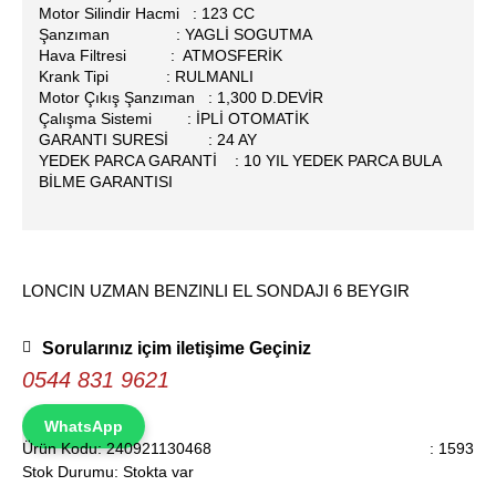
Motor Silindir Hacmi : 123 CC
Şanzıman : YAGLİ SOGUTMA
Hava Filtresi : ATMOSFERİK
Krank Tipi : RULMANLI
Motor Çıkış Şanzıman : 1,300 D.DEVİR
Çalışma Sistemi : İPLİ OTOMATİK
GARANTI SURESİ : 24 AY
YEDEK PARCA GARANTİ : 10 YIL YEDEK PARCA BULA
BİLME GARANTISI
LONCIN UZMAN BENZINLI EL SONDAJI 6 BEYGIR
Sorularınız içim iletişime Geçiniz
0544 831 9621
WhatsApp
Ürün Kodu:
240921130468
: 1593
Stok Durumu:
Stokta var