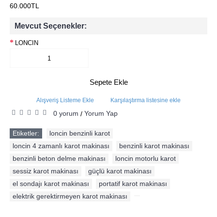
60.000TL
Mevcut Seçenekler:
LONCIN
Sepete Ekle
Alışveriş Listeme Ekle
Karşılaştırma listesine ekle
0 yorum
Yorum Yap
/
Etiketler:
loncin benzinli karot
,
loncin 4 zamanlı karot makinası
,
benzinli karot makinası
,
benzinli beton delme makinası
,
loncin motorlu karot
,
sessiz karot makinası
,
güçlü karot makinası
,
el sondajı karot makinası
,
portatif karot makinası
,
elektrik gerektirmeyen karot makinası
,