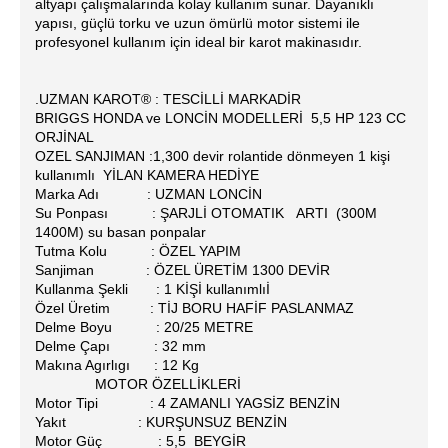
altyapı çalışmalarında kolay kullanım sunar. Dayanıklı
yapısı, güçlü torku ve uzun ömürlü motor sistemi ile
profesyonel kullanım için ideal bir karot makinasıdır.
.UZMAN KAROT® : TESCİLLİ MARKADİR
BRIGGS HONDA ve LONCİN MODELLERİ 5,5 HP 123 CC
ORJİNAL
OZEL SANJIMAN :1,300 devir rolantide dönmeyen 1 kişi
kullanımlı YİLAN KAMERA HEDİYE
Marka Adı : UZMAN LONCİN
Su Ponpası : ŞARJLİ OTOMATIK ARTI (300M
1400M) su basan ponpalar
Tutma Kolu : ÖZEL YAPIM
Sanjiman : ÖZEL ÜRETİM 1300 DEVİR
Kullanma Şekli : 1 KİŞİ kullanımlıİ
Özel Üretim : TİJ BORU HAFİF PASLANMAZ
Delme Boyu : 20/25 METRE
Delme Çapı : 32 mm
Makına Agırlıgı : 12 Kg
MOTOR ÖZELLİKLERİ
Motor Tipi : 4 ZAMANLI YAGSİZ BENZİN
Yakıt : KURŞUNSUZ BENZİN
Motor Güç : 5,5 BEYGİR